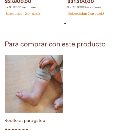
$27.800,00
$31.200,00
3
x
$9.266,67
sin interés
3
x
$10.400,00
sin interés
¡Solo quedan
2
en stock!
¡Solo quedan
2
en stock!
Para comprar con este producto
Rodilleras para gateo