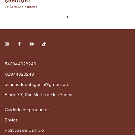
$9.500,00
3
x
$3.166,67
sin interés
542944928249
02944928249
acunandopatagonia@gmail.com
Elordi 791, San Martin de los Andes
Cuidado de productos
Envíos
Políticas de Cambio