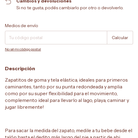
Cambios y devoluciones
Si no te gusta, podés cambiarlo por otro o devolverlo.
Entregas para el CP:
Cambiar CP
Medios de envío
Calcular
No sé mi código postal
Descripción
Zapatitos de goma y tela elástica, ideales para primeros
caminantes, tanto por su punta redondeada y amplia
como por su super flexibilidad para el movimiento,
complemento ideal para llevarlo al lago, playa, caminar y
jugar libremente!
Para sacar la medida del zapato, medile a tu bebe desde el
talón hasta el dedito más largo del pie a partir de ahi