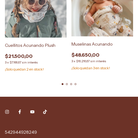
Muselinas Acunando
Cuellitos Acunando Plush
$48.650,00
$21.500,00
3
x
$16.216,67
sin interés
3
x
$7.166,67
sin interés
¡Solo quedan
3
en stock!
¡Solo quedan
2
en stock!
542944928249