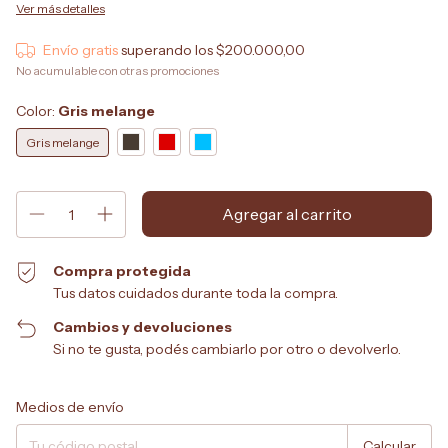
Ver más detalles
Envío gratis
superando los
$200.000,00
No acumulable con otras promociones
Color:
Gris melange
Gris melange
Compra protegida
Tus datos cuidados durante toda la compra.
Cambios y devoluciones
Si no te gusta, podés cambiarlo por otro o devolverlo.
Entregas para el CP:
Cambiar CP
Medios de envío
Calcular