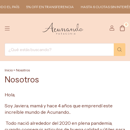
O EL PAÍS
5% OFF EN TRANSFERENCIA
HASTA 6 CUOTAS SIN INTERÉS
0
Inicio
>
Nosotros
Nosotros
Hola,
Soy Javiera, mamá y hace 4 años que emprendí este
increíble mundo de Acunando...
Todo nació alrededor del 2020 en plena pandemia,
cuando conseguir articulos de buena calidad y útiles para