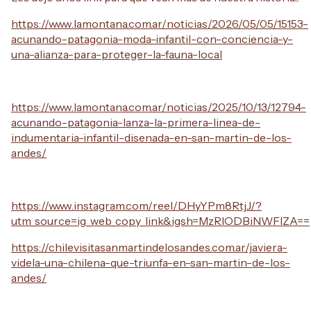
https://www.lamontana.com.ar/noticias/2026/05/05/15153-
acunando-patagonia-moda-infantil-con-conciencia-y-
una-alianza-para-proteger-la-fauna-local
https://www.lamontana.com.ar/noticias/2025/10/13/12794-
acunando-patagonia-lanza-la-primera-linea-de-
indumentaria-infantil-disenada-en-san-martin-de-los-
andes/
https://www.instagram.com/reel/DHyYPm8RtjJ/?
utm_source=ig_web_copy_link&igsh=MzRlODBiNWFlZA==
https://chilevisitasanmartindelosandes.com.ar/javiera-
videla-una-chilena-que-triunfa-en-san-martin-de-los-
andes/