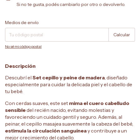
Si no te gusta, podés cambiarlo por otro o devolverlo.
Entregas para el CP:
Cambiar CP
Medios de envío
Calcular
No sé mi código postal
Descripción
Descubrí el
Set cepillo y peine de madera
, diseñado
especialmente para cuidar la delicada piel y el cabello de
tu bebé.
Con cerdas suaves, este set
mima el cuero cabelludo
sensible
del recién nacido, evitando molestias y
favoreciendo un cuidado gentil y seguro. Además, al
peinar, el cepillo masajea suavemente la cabeza del bebé,
estimula la circulación sanguínea
y contribuye a un
mejor crecimiento del cabello.