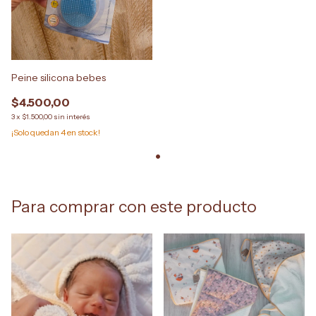
Peine silicona bebes
$4.500,00
3
x
$1.500,00
sin interés
¡Solo quedan
4
en stock!
Para comprar con este producto