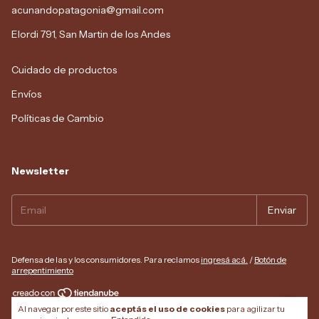
acunandopatagonia@gmail.com
Elordi 791, San Martin de los Andes
Cuidado de productos
Envíos
Políticas de Cambio
Newsletter
Defensa de las y los consumidores. Para reclamos
ingresá acá.
/
Botón de
arrepentimiento
Al navegar por este sitio
aceptás el uso de cookies
para agilizar tu
Copyright Acunando Patagonia - 2026. Todos los derechos reservados.