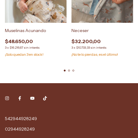
Muselinas Acunando
Neceser
$48.650,00
$32.200,00
3
x
$16.216,67
sin interés
3
x
$10.733,33
sin interés
¡Solo quedan
3
en stock!
¡No te lo pierdas, es el último!
542944928249
02944928249