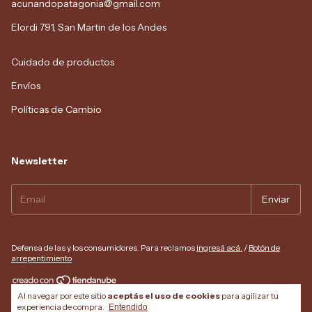
acunandopatagonia@gmail.com
Elordi 791, San Martin de los Andes
Cuidado de productos
Envíos
Políticas de Cambio
Newsletter
Defensa de las y los consumidores. Para reclamos
ingresá acá.
/
Botón de
arrepentimiento
Al navegar por este sitio
aceptás el uso de cookies
para agilizar tu
Copyright Acunando Patagonia - 2026. Todos los derechos reservados.
experiencia de compra.
Entendido