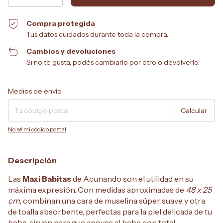
Compra protegida
Tus datos cuidados durante toda la compra.
Cambios y devoluciones
Si no te gusta, podés cambiarlo por otro o devolverlo.
Entregas para el CP:
Cambiar CP
Medios de envío
Calcular
No sé mi código postal
Descripción
Las
Maxi Babitas
de Acunando son el utilidad en su
máxima expresión. Con medidas aproximadas de
48 x 25
cm
, combinan una cara de muselina súper suave y otra
de toalla absorbente, perfectas para la piel delicada de tu
bebe, sirven para que apoyes al bebe con total