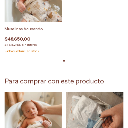
Muselinas Acunando
$48.650,00
3
x
$16.216,67
sin interés
¡Solo quedan
3
en stock!
Para comprar con este producto