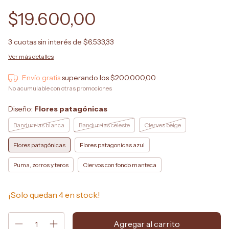
$19.600,00
3
cuotas sin interés de
$6.533,33
Ver más detalles
Envío gratis
superando los
$200.000,00
No acumulable con otras promociones
Diseño:
Flores patagónicas
Bandurrias blanca
Bandurrias celeste
Ciervos beige
Flores patagónicas
Flores patagonicas azul
Puma, zorros y teros
Ciervos con fondo manteca
¡Solo quedan
4
en stock!