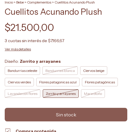
Inicio
>
Bebe
>
Complementos
>
Cuellitos Acunando Plush
Cuellitos Acunando Plush
$21.500,00
3
cuotas sin interés de
$7.166,67
Ver más detalles
Diseño:
Zorrito y arrayanes
Bandurrias celeste
Bandurrias blanca
Ciervos beige
Ciervos verdes
Flores patagonicas azul
Flores patagónicas
Lavanda con flores
Zorrito y arrayanes
Mara otoño
Compra protegida