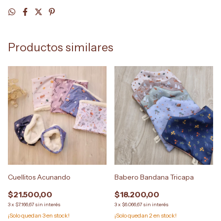
Productos similares
Cuellitos Acunando
Babero Bandana Tricapa
$21.500,00
$18.200,00
3
x
$7.166,67
sin interés
3
x
$6.066,67
sin interés
¡Solo quedan
3
en stock!
¡Solo quedan
2
en stock!