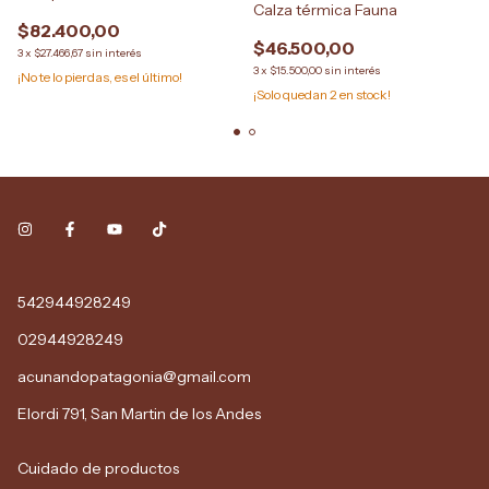
Calza térmica Fauna
$82.400,00
$46.500,00
3
x
$27.466,67
sin interés
3
x
$15.500,00
sin interés
¡No te lo pierdas, es el último!
¡Solo quedan
2
en stock!
542944928249
02944928249
acunandopatagonia@gmail.com
Elordi 791, San Martin de los Andes
Cuidado de productos