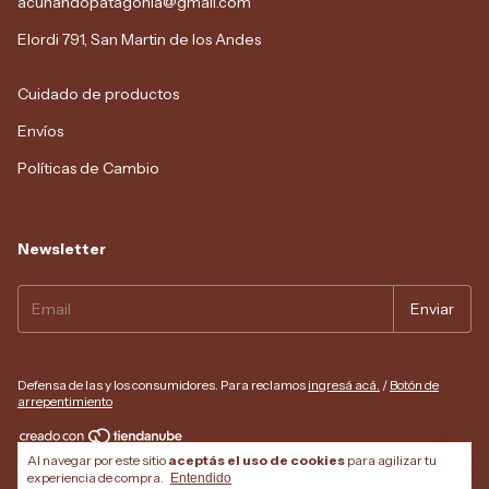
acunandopatagonia@gmail.com
Elordi 791, San Martin de los Andes
Cuidado de productos
Envíos
Políticas de Cambio
Newsletter
Defensa de las y los consumidores. Para reclamos
ingresá acá.
/
Botón de
arrepentimiento
Al navegar por este sitio
aceptás el uso de cookies
para agilizar tu
Copyright Acunando Patagonia - 2026. Todos los derechos reservados.
experiencia de compra.
Entendido