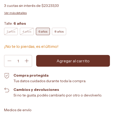
3
cuotas sin interés de
$23.233,33
Ver más detalles
Talle:
6 años
3 años
4 años
6 años
8 años
¡No te lo pierdas, es el último!
Compra protegida
Tus datos cuidados durante toda la compra.
Cambios y devoluciones
Si no te gusta, podés cambiarlo por otro o devolverlo.
Entregas para el CP:
Cambiar CP
Medios de envío