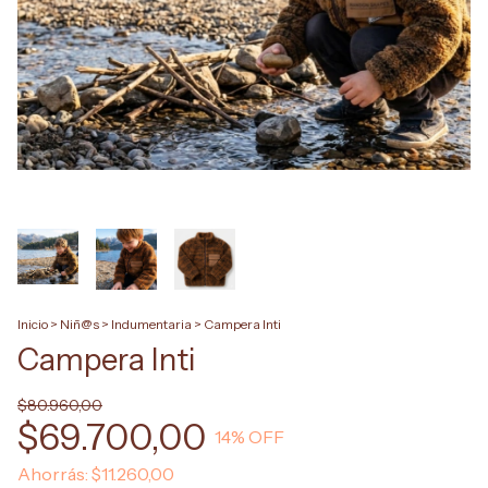
Inicio
>
Niñ@s
>
Indumentaria
>
Campera Inti
Campera Inti
$80.960,00
$69.700,00
14
% OFF
Ahorrás:
$11.260,00