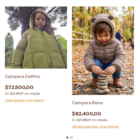
Campera Delfina
$72.500,00
3
x
$24.166,67
sin interés
¡Solo quedan
2
en stock!
Campera Rene
$82.400,00
3
x
$27.466,67
sin interés
¡No te lo pierdas, es el último!