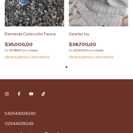
Remeras Colección Fauna
Sweter Ivy
$35.000,00
$38.700,00
3
x
$11.666,67
sin interés
3
x
$12.900,00
sin interés
¡No te lo pierdas, es el último!
¡No te lo pierdas, es el último!
542944928249
02944928249