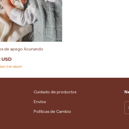
s de apego Acunando
2 USD
edan
2
en stock!
Cuidado de productos
Ne
Envíos
Políticas de Cambio