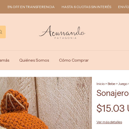
F EN TRANSFERENCIA
HASTA 6 CUOTAS SIN INTERÉS
ENVÍOS A TODO EL
amás
Quiénes Somos
Cómo Comprar
Inicio
>
Bebe
>
Juego
1
/
6
Sonajero
$15.03
Ver más detalles