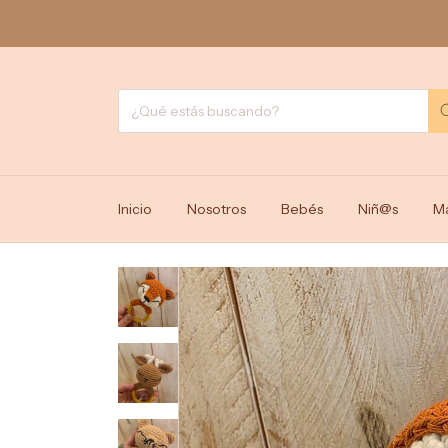
5% OF
Inicio
Nosotros
Bebés
Niñ@s
M