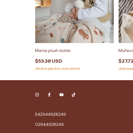
Manta plush doble
Muñeco
$53.38 USD
$27.7
¡No te lo pierdas, es el último!
¡Solo qu
542944928249
02944928249