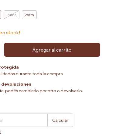
Puma
Zorro
en stock!
rotegida
uidados durante toda la compra.
 devoluciones
sta, podés cambiarlo por otro o devolverlo.
Cambiar CP
Calcular
l