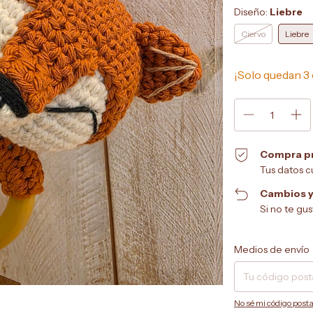
Diseño:
Liebre
Ciervo
Liebre
¡Solo quedan
3
Compra p
Tus datos c
Cambios y
Si no te gu
Entregas para el CP:
Medios de envío
No sé mi código posta