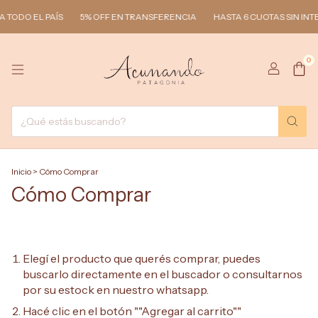
 TODO EL PAÍS
5% OFF EN TRANSFERENCIA
HASTA 6 CUOTAS SIN INT
0
Inicio
>
Cómo Comprar
Cómo Comprar
Elegí el producto que querés comprar, puedes
buscarlo directamente en el buscador o consultarnos
por su estock en nuestro whatsapp.
Hacé clic en el botón ""Agregar al carrito""