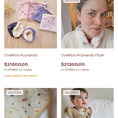
SIN STOCK
Cuellitos Acunando
Cuellitos Acunando Plush
$21.500,00
$21.500,00
3
x
$7.166,67
sin interés
3
x
$7.166,67
sin interés
¡Solo quedan
3
en stock!
SIN STOCK
SIN STOCK