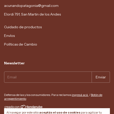
acunandopatagonia@gmail.com
Elordi 791, San Martin de los Andes
Cuidado de productos
Envíos
Políticas de Cambio
Newsletter
Defensa de las y los consumidores. Para reclamos
ingresá acá.
/
Botón de
arrepentimiento
Al navegar por este sitio
aceptás el uso de cookies
para agilizar tu
Copyright Acunando Patagonia - 2026. Todos los derechos reservados.