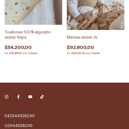
Toallones 100% algodón
Mantas doble XL
doble felpa
$92.800,00
$54.200,00
3
x
$30.933,33
sin interés
3
x
$18.066,67
sin interés
542944928249
02944928249